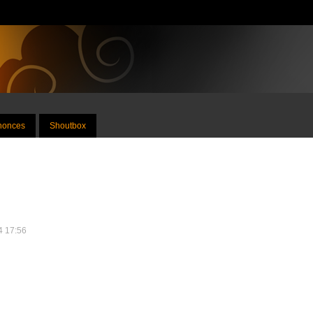
nnonces
Shoutbox
24 17:56