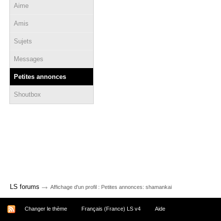
Aime
Amis
Sujets
Messages
Petites annonces
Shoutbox
→
LS forums
Affichage d'un profil : Petites annonces: shamankai
Changer le thème
Français (France) LS v4
Aide