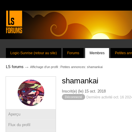
Logic-Sunrise (retour au site)
Forums
Membres
Petites a
→
LS forums
Affichage d'un profil : Petites annonces: shamankai
shamankai
Inscrit(e) (le) 15 oct. 2018
Déconnecté
Dernière activité oct. 16 20
Aperçu
Flux du profil