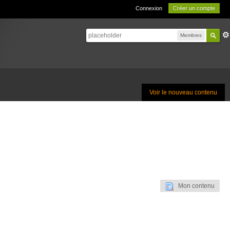
Connexion
Créer un compte
Membres
Voir le nouveau contenu
Mon contenu