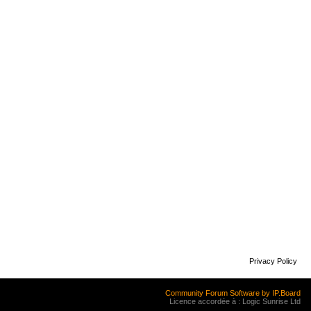
Privacy Policy
Community Forum Software by IP.Board
Licence accordée à : Logic Sunrise Ltd