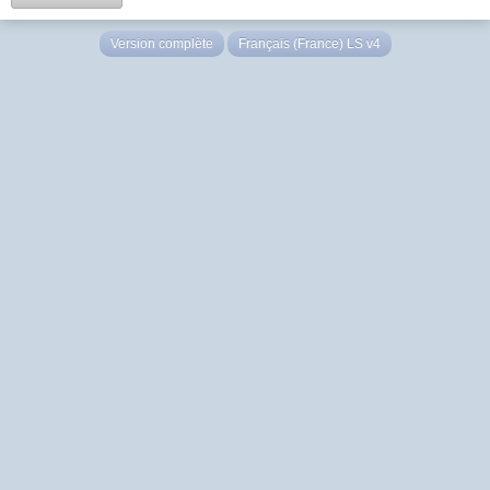
Version complète
Français (France) LS v4