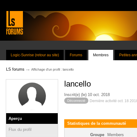
Logic-Sunrise (retour au site)
Forums
Membres
Petites a
→
LS forums
Affichage d'un profil : lancello
lancello
Inscrit(e) (le) 10 oct. 2018
Déconnecté
Dernière activité oct. 18 20
Aperçu
Statistiques de la communauté
Flux du profil
Groupe
Members