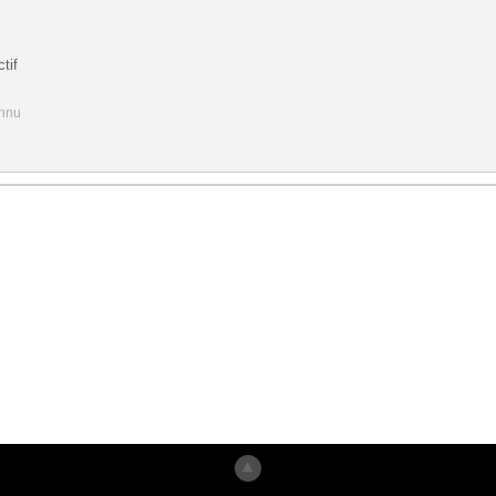
tif
onnu