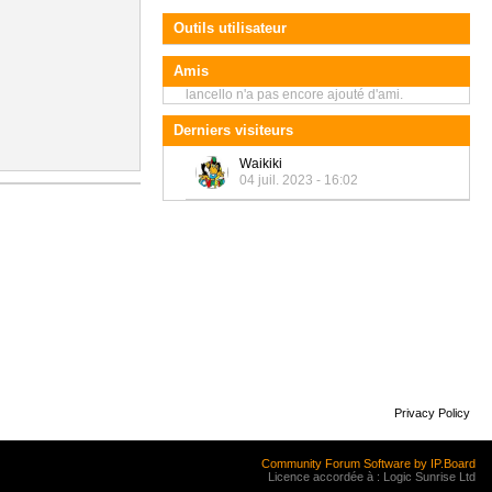
Outils utilisateur
Amis
lancello n'a pas encore ajouté d'ami.
Derniers visiteurs
Waikiki
04 juil. 2023 - 16:02
Privacy Policy
Community Forum Software by IP.Board
Licence accordée à : Logic Sunrise Ltd