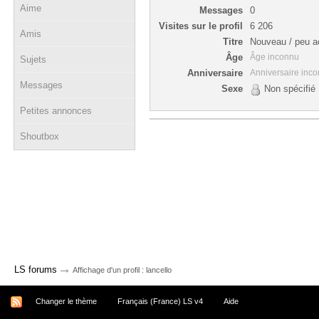
Aime
Messages
0
Visites sur le profil
6 206
Amis
Titre
Nouveau / peu ac
Âge
Âge inconnu
Sujets
Anniversaire
Anniversaire inc
Messages
Sexe
Non spécifié
Petites annonces
Shoutbox
→
LS forums
Affichage d'un profil : lancello
Changer le thème
Français (France) LS v4
Aide