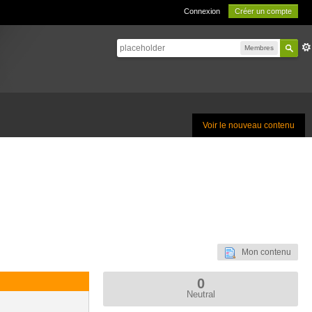
Connexion
Créer un compte
Membres
Voir le nouveau contenu
Mon contenu
0
Neutral