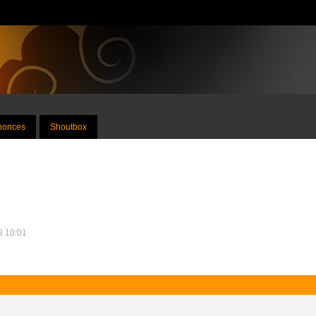
nnonces
Shoutbox
18 10:01