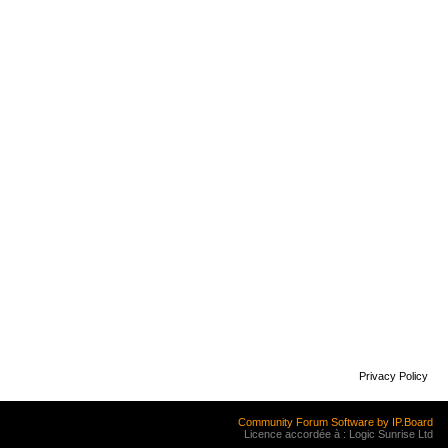
Privacy Policy
Community Forum Software by IP.Board
Licence accordée à : Logic Sunrise Ltd