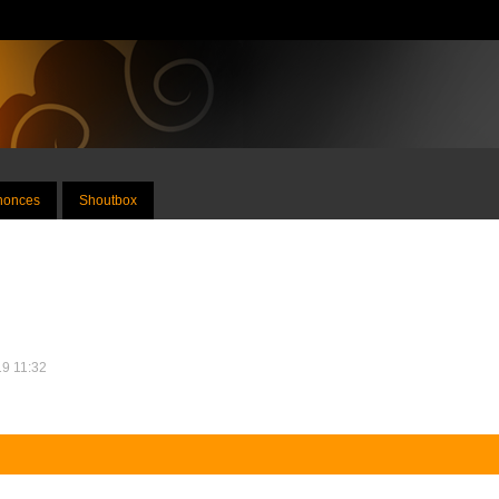
nnonces
Shoutbox
19 11:32