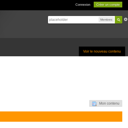
Connexion
Créer un compte
Membres
Voir le nouveau contenu
Mon contenu