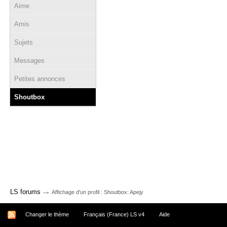
Aime
Amis
Sujets
Messages
Petites annonces
Shoutbox
→
LS forums
Affichage d'un profil : Shoutbox: Apejy
Changer le thème
Français (France) LS v4
Aide