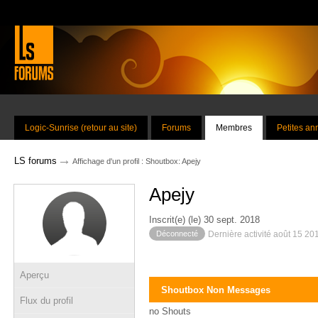
Logic-Sunrise (retour au site)
Forums
Membres
Petites a
→
LS forums
Affichage d'un profil : Shoutbox: Apejy
Apejy
Inscrit(e) (le) 30 sept. 2018
Déconnecté
Dernière activité août 15 20
Aperçu
Shoutbox Non Messages
Flux du profil
no Shouts