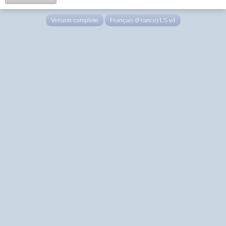
Version complète
Français (France) LS v4