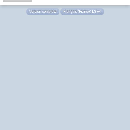
Version complète
Français (France) LS v4