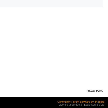
Privacy Policy
Community Forum Software by IP.Board
Licence accordée à : Logic Sunrise Ltd