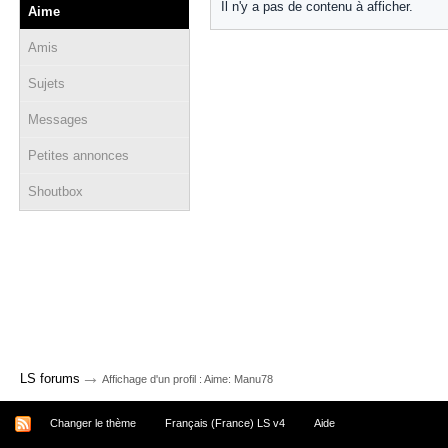
Il n'y a pas de contenu à afficher.
Aime
Amis
Sujets
Messages
Petites annonces
Shoutbox
→
LS forums
Affichage d'un profil : Aime: Manu78
Changer le thème
Français (France) LS v4
Aide