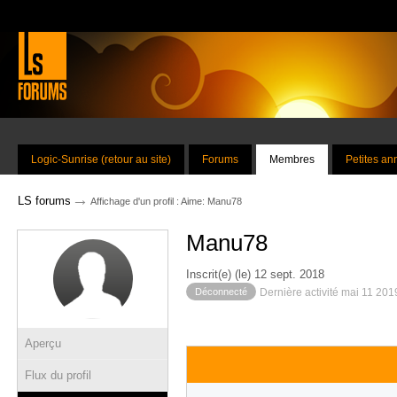
Logic-Sunrise (retour au site)
Forums
Membres
Petites a
→
LS forums
Affichage d'un profil : Aime: Manu78
Manu78
Inscrit(e) (le) 12 sept. 2018
Déconnecté
Dernière activité mai 11 201
Aperçu
Flux du profil