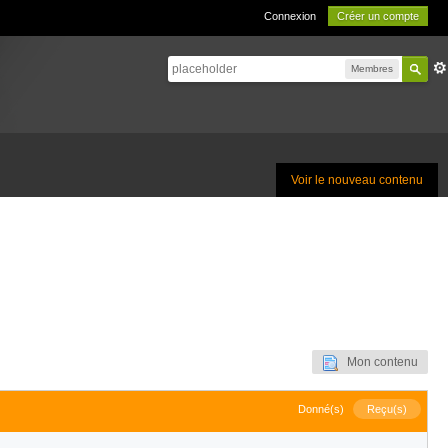
Connexion
Créer un compte
Membres
Voir le nouveau contenu
Mon contenu
Donné(s)
Reçu(s)