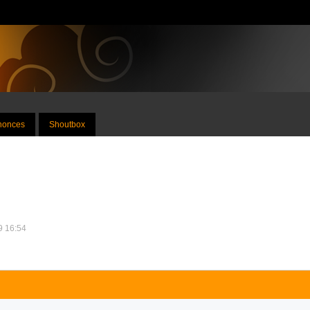
nnonces
Shoutbox
9 16:54