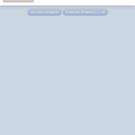
Version complète
Français (France) LS v4