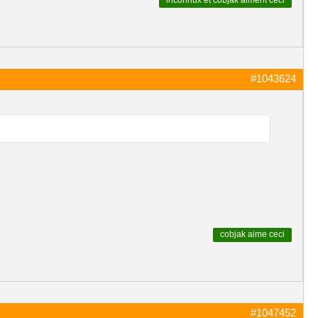
inconnux
et
cobjak
aiment ceci
#1043624
!
cobjak
aime ceci
#1047452