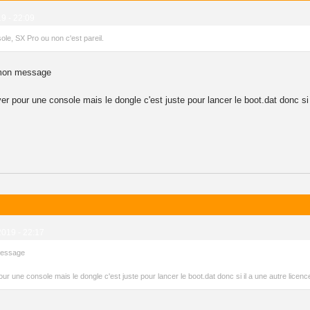
19 - 22:09
le, SX Pro ou non c'est pareil.
r mon message
r pour une console mais le dongle c'est juste pour lancer le boot.dat donc si i
2019 - 22:17
 message
r une console mais le dongle c'est juste pour lancer le boot.dat donc si il a une autre licenc