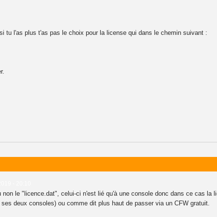
si tu l'as plus t'as pas le choix pour la license qui dans le chemin suivant :
r.
2019 - 20:10
 non le "licence.dat", celui-ci n'est lié qu'à une console donc dans ce cas la l
r ses deux consoles) ou comme dit plus haut de passer via un CFW gratuit.