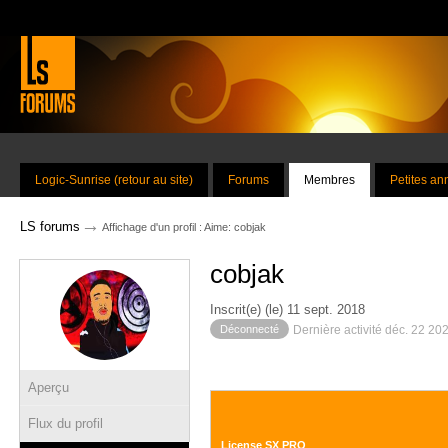
Logic-Sunrise (retour au site)
Forums
Membres
Petites a
→
LS forums
Affichage d'un profil : Aime: cobjak
cobjak
Inscrit(e) (le) 11 sept. 2018
Déconnecté
Dernière activité déc. 22 20
Aperçu
Flux du profil
License SX PRO