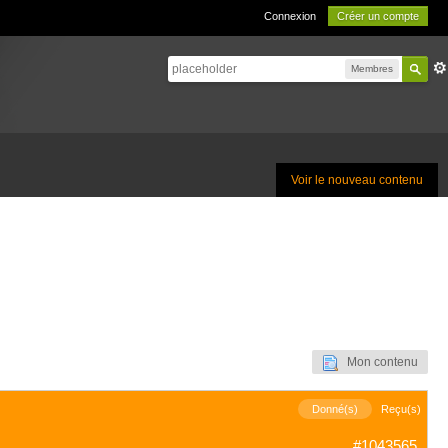
Connexion
Créer un compte
Membres
Voir le nouveau contenu
Mon contenu
Donné(s)
Reçu(s)
#1043565