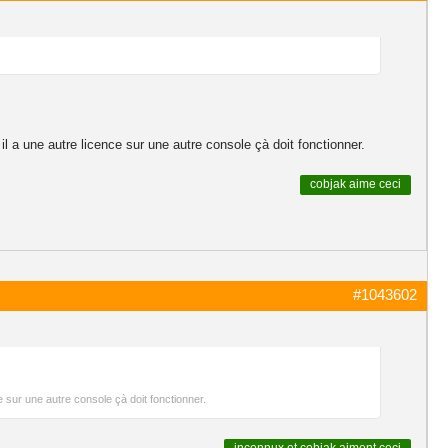
l a une autre licence sur une autre console çà doit fonctionner.
cobjak
aime ceci
#1043602
e sur une autre console çà doit fonctionner.