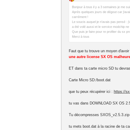
Bonjour à tous il y a 3 semaines je me su
Après quelques jours de dégout car j'avai
carrément !
Le soucis auquel je n'avais pas pensé : j
a été volé aussi et le service modchip ne
Que puis je faire pour re profiter du sx 
Merci à tous
Faut que tu trouve un moyen d'avoir 
une autre license SX OS malheure
ET dans ta carte micro SD tu devra
Carte Micro SD:/boot.dat
que tu peux récupérer ici :
https://s
tu vas dans DOWNLOAD SX OS 2.5
Tu décompresses SXOS_v2.5.3.zip
tu mets boot.dat à la racine de ta ca