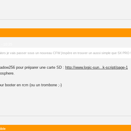
 - 10:35
 alors je vais passer sous un nouveau CFW j'espère en trouver un aussi simple que SX PRO 
e shadow256 pour préparer une carte SD :
http://www.logic-sun...k-script/page-1
osphere.
pour booter en rcm (ou un trombone ;-)
ible