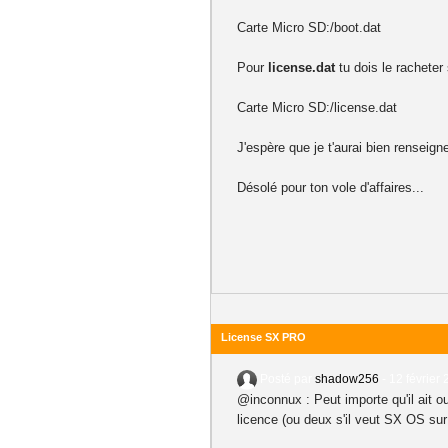
Carte Micro SD:/boot.dat
Pour
license.dat
tu dois le racheter 
Carte Micro SD:/license.dat
J'espère que je t'aurai bien renseigne
Désolé pour ton vole d'affaires...
License SX PRO
Posté par
shadow256
-
12 février 
@inconnux : Peut importe qu'il ait ou
licence (ou deux s'il veut SX OS su