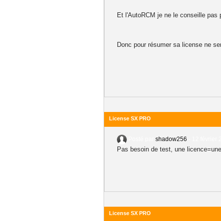
Et l'AutoRCM je ne le conseille pas 
Donc pour résumer sa license ne ser
License SX PRO
Posté par
shadow256
-
12 février 
Pas besoin de test, une licence=une
License SX PRO