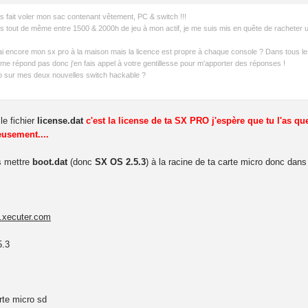
is fait voler mon sac contenant vêtement, PC & switch !!!
s tout de même entre 1500 & 2000h de jeu à mon actif, je me suis mis en quête de racheter un
'ai encore mon sx pro à la maison mais la licence est propre à chaque console ? Dans tous les c
 me répond pas donc j'en fais appel à votre gentillesse pour m'apporter des réponses !
pro sur mes deux nouvelles switch hackable ?
le fichier
license.dat
c'est la license de ta SX PRO j'espère que tu l'as q
usement....
s mettre
boot.dat
(donc
SX OS 2.5.3
) à la racine de ta carte micro donc dans
x.xecuter.com
.3
rte micro sd