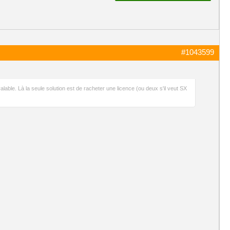
#1043599
valable. Là la seule solution est de racheter une licence (ou deux s'il veut SX