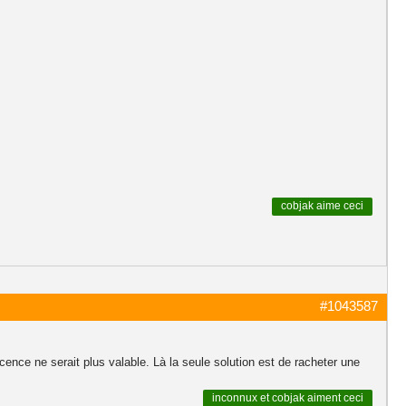
cobjak
aime ceci
#1043587
icence ne serait plus valable. Là la seule solution est de racheter une
inconnux
et
cobjak
aiment ceci