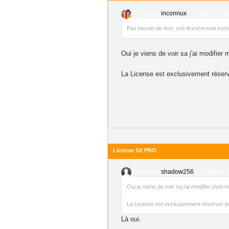
Posté par
inconnux
-
12 février 20
Pas besoin de test, une licence=une conso
Oui je viens de voir sa j'ai modifie
La License est exclusivement réserve
License SX PRO
Posté par
shadow256
-
12 février 
Oui je viens de voir sa j'ai modifier mon
La License est exclusivement réserver pou
Là oui.