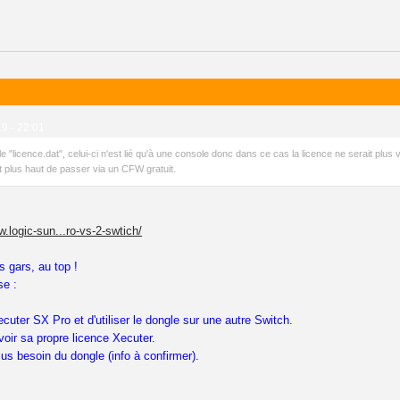
19 - 22:01
e "licence.dat", celui-ci n'est lié qu'à une console donc dans ce cas la licence ne serait plus 
plus haut de passer via un CFW gratuit.
w.logic-sun...ro-vs-2-swtich/
s gars, au top !
se :
ecuter SX Pro et d'utiliser le dongle sur une autre Switch.
voir sa propre licence Xecuter.
lus besoin du dongle (info à confirmer).