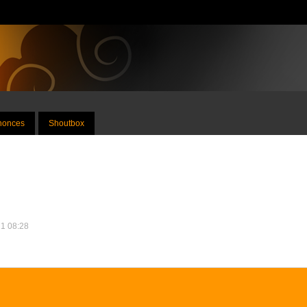
nnonces
Shoutbox
21 08:28