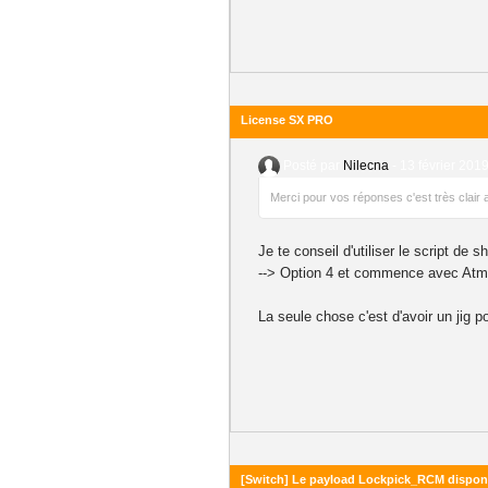
License SX PRO
Posté par
Nilecna
-
13 février 2019
Merci pour vos réponses c'est très clair
Je te conseil d'utiliser le script d
--> Option 4 et commence avec Atm
La seule chose c'est d'avoir un jig 
[Switch] Le payload Lockpick_RCM dispon