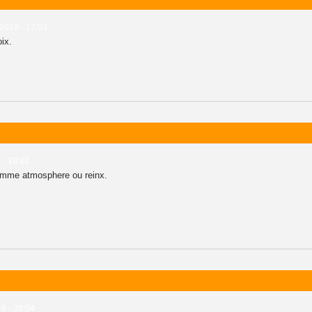
 2019 - 17:03
ix.
 - 19:42
omme atmosphere ou reinx.
19 - 20:04