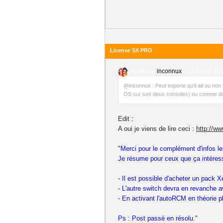
License SX PRO
Posté par
inconnux
-
12 février 20
@inconnux : Peut importe qu'il ait ou non l
OS sur ses deux consoles) ou comme dit 
Edit :
A oui je viens de lire ceci :
http://ww
"
Merci pour le complément d'infos le
Je résume pour ceux que ça intéres
- Il est possible d'acheter un pack X
- L'autre switch devra en revanche a
- En activant l'autoRCM en théorie p
Ps : Post passé en résolu.
"