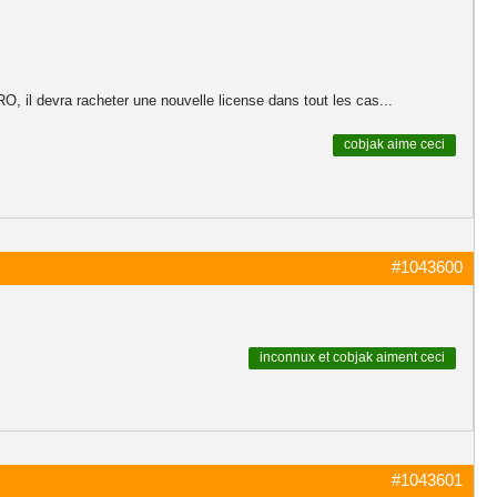
 il devra racheter une nouvelle license dans tout les cas...
cobjak
aime ceci
#1043600
inconnux
et
cobjak
aiment ceci
#1043601