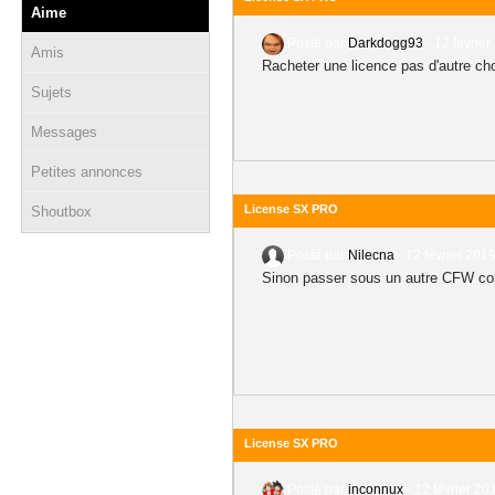
Aime
Posté par
Darkdogg93
-
12 février
Amis
Racheter une licence pas d'autre cho
Sujets
Messages
Petites annonces
License SX PRO
Shoutbox
Posté par
Nilecna
-
12 février 2019
Sinon passer sous un autre CFW c
License SX PRO
Posté par
inconnux
-
12 février 20