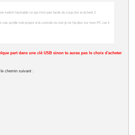
e switch hackable ce qui n'est pas facile du coup j'en ai acheté 2
as qu'elle soit propre à la console ou non je ne l'ai plus sur mon PC car il
uelque part dans une clé USB sinon tu auras pas le choix d'acheter
 le chemin suivant :