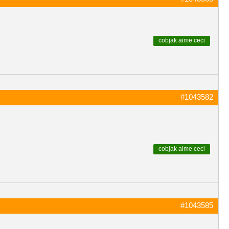
cobjak
aime ceci
#1043582
cobjak
aime ceci
#1043585