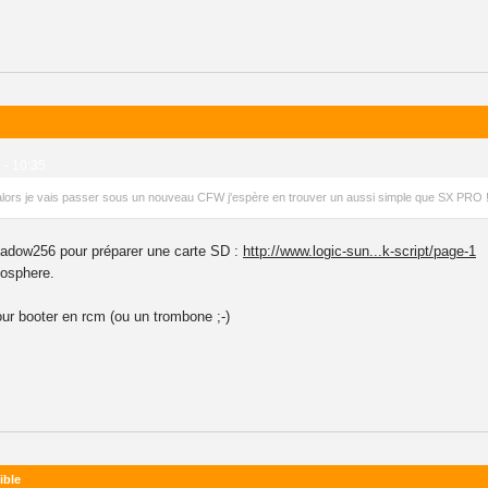
 - 10:35
 alors je vais passer sous un nouveau CFW j'espère en trouver un aussi simple que SX PRO 
e shadow256 pour préparer une carte SD :
http://www.logic-sun...k-script/page-1
osphere.
pour booter en rcm (ou un trombone ;-)
ible