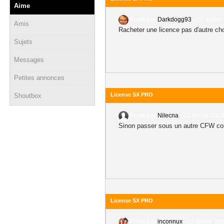
Aime
Posté par
Darkdogg93
-
12 février
Amis
Racheter une licence pas d'autre cho
Sujets
Messages
Petites annonces
License SX PRO
Shoutbox
Posté par
Nilecna
-
12 février 2019
Sinon passer sous un autre CFW c
License SX PRO
Posté par
inconnux
-
12 février 20