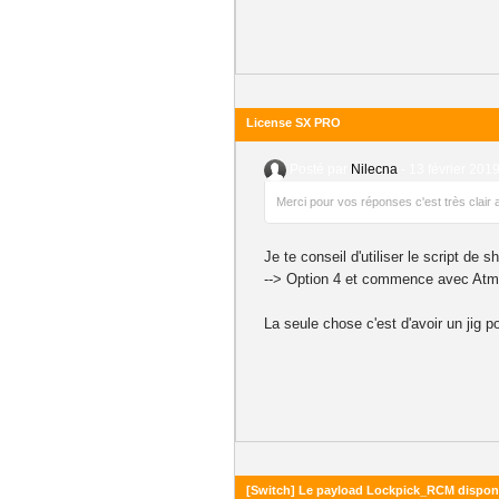
License SX PRO
Posté par
Nilecna
-
13 février 2019
Merci pour vos réponses c'est très clair
Je te conseil d'utiliser le script d
--> Option 4 et commence avec Atm
La seule chose c'est d'avoir un jig 
[Switch] Le payload Lockpick_RCM dispon