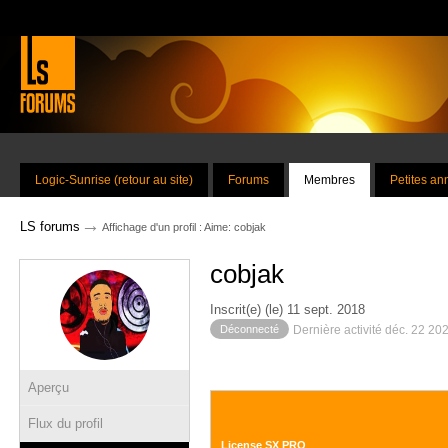
Logic-Sunrise (retour au site)
Forums
Membres
Petites a
→
LS forums
Affichage d'un profil : Aime: cobjak
cobjak
Inscrit(e) (le) 11 sept. 2018
Déconnecté
Dernière activité déc. 22 20
Aperçu
Flux du profil
License SX PRO