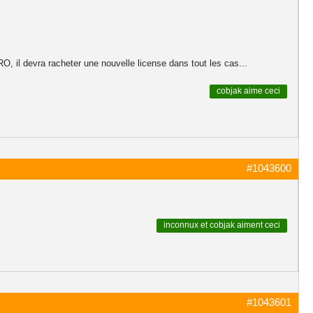
 il devra racheter une nouvelle license dans tout les cas...
cobjak
aime ceci
#1043600
inconnux
et
cobjak
aiment ceci
#1043601