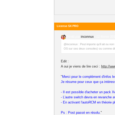
License SX PRO
Posté par
inconnux
-
12 février 20
@inconnux : Peut importe qu'il ait ou non l
OS sur ses deux consoles) ou comme dit 
Edit :
A oui je viens de lire ceci :
http://ww
"
Merci pour le complément d'infos le
Je résume pour ceux que ça intéres
- Il est possible d'acheter un pack X
- L'autre switch devra en revanche a
- En activant l'autoRCM en théorie p
Ps : Post passé en résolu.
"