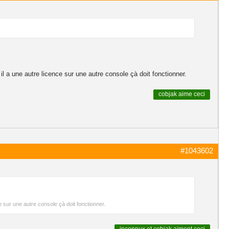
l a une autre licence sur une autre console çà doit fonctionner.
cobjak
aime ceci
#1043602
e sur une autre console çà doit fonctionner.