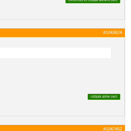
inconnux
et
cobjak
aiment ceci
#1043624
!
cobjak
aime ceci
#1047452