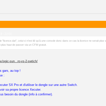
19 - 22:01
e "licence.dat", celui-ci n'est lié qu'à une console donc dans ce cas la licence ne serait plus 
plus haut de passer via un CFW gratuit.
w.logic-sun...ro-vs-2-swtich/
s gars, au top !
se :
ecuter SX Pro et d'utiliser le dongle sur une autre Switch.
voir sa propre licence Xecuter.
lus besoin du dongle (info à confirmer).