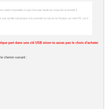
e switch hackable ce qui n'est pas facile du coup j'en ai acheté 2
as qu'elle soit propre à la console ou non je ne l'ai plus sur mon PC car il
uelque part dans une clé USB sinon tu auras pas le choix d'acheter
 le chemin suivant :