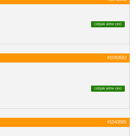
cobjak
aime ceci
#1043582
cobjak
aime ceci
#1043585