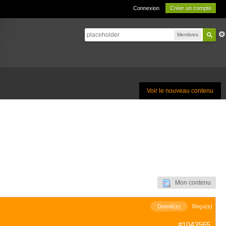
Connexion
Créer un compte
Membres
Voir le nouveau contenu
Mon contenu
Donné(s)
Reçu(s)
#1043565