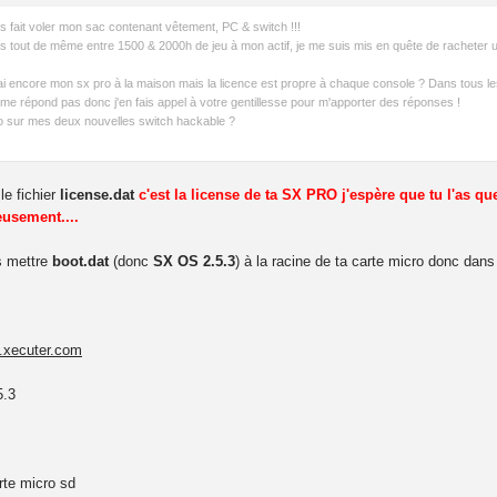
is fait voler mon sac contenant vêtement, PC & switch !!!
s tout de même entre 1500 & 2000h de jeu à mon actif, je me suis mis en quête de racheter un
'ai encore mon sx pro à la maison mais la licence est propre à chaque console ? Dans tous les c
 me répond pas donc j'en fais appel à votre gentillesse pour m'apporter des réponses !
pro sur mes deux nouvelles switch hackable ?
le fichier
license.dat
c'est la license de ta SX PRO j'espère que tu l'as q
usement....
s mettre
boot.dat
(donc
SX OS 2.5.3
) à la racine de ta carte micro donc dans
x.xecuter.com
.3
rte micro sd