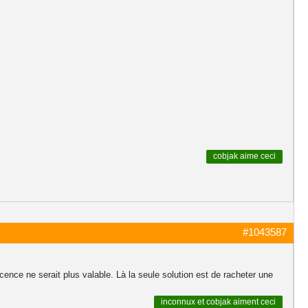
cobjak
aime ceci
#1043587
icence ne serait plus valable. Là la seule solution est de racheter une
inconnux
et
cobjak
aiment ceci