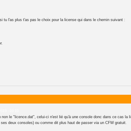
si tu l'as plus t'as pas le choix pour la license qui dans le chemin suivant :
r.
2019 - 20:10
 non le "licence.dat", celui-ci n'est lié qu'à une console donc dans ce cas la l
r ses deux consoles) ou comme dit plus haut de passer via un CFW gratuit.