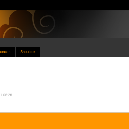
nnonces
Shoutbox
21 08:28