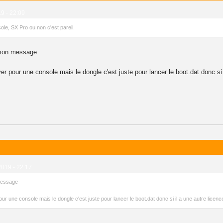
19 - 22:09
le, SX Pro ou non c'est pareil.
r mon message
r pour une console mais le dongle c'est juste pour lancer le boot.dat donc si i
2019 - 22:17
 message
r une console mais le dongle c'est juste pour lancer le boot.dat donc si il a une autre licenc