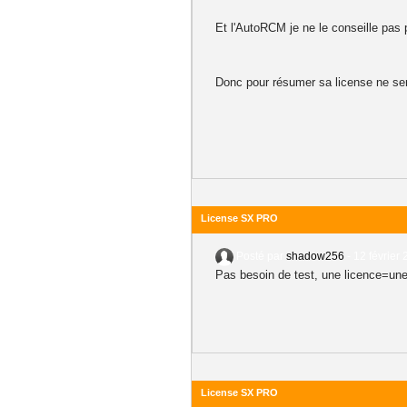
Et l'AutoRCM je ne le conseille pas 
Donc pour résumer sa license ne ser
License SX PRO
Posté par
shadow256
-
12 février 
Pas besoin de test, une licence=une
License SX PRO