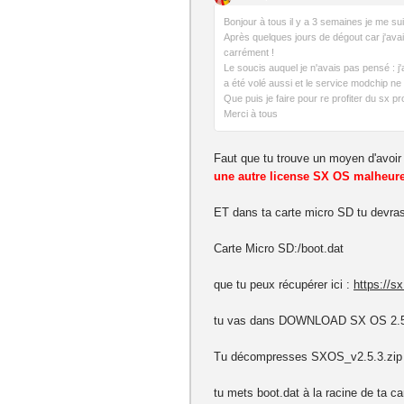
Bonjour à tous il y a 3 semaines je me su
Après quelques jours de dégout car j'avai
carrément !
Le soucis auquel je n'avais pas pensé : j
a été volé aussi et le service modchip ne
Que puis je faire pour re profiter du sx 
Merci à tous
Faut que tu trouve un moyen d'avoir 
une autre license SX OS malheure
ET dans ta carte micro SD tu devra
Carte Micro SD:/boot.dat
que tu peux récupérer ici :
https://s
tu vas dans DOWNLOAD SX OS 2.5
Tu décompresses SXOS_v2.5.3.zip
tu mets boot.dat à la racine de ta ca