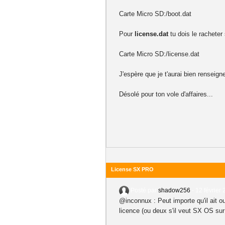
Carte Micro SD:/boot.dat
Pour
license.dat
tu dois le racheter 
Carte Micro SD:/license.dat
J'espère que je t'aurai bien renseigne
Désolé pour ton vole d'affaires...
License SX PRO
Posté par
shadow256
-
12 février 
@inconnux : Peut importe qu'il ait ou
licence (ou deux s'il veut SX OS su