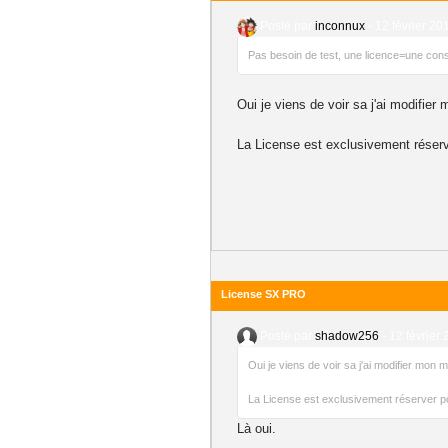
Posté par
inconnux
-
12 février 20
Pas besoin de test, une licence=une conso
Oui je viens de voir sa j'ai modifie
La License est exclusivement réserve
License SX PRO
Posté par
shadow256
-
12 février 
Oui je viens de voir sa j'ai modifier mon
La License est exclusivement réserver pou
Là oui.