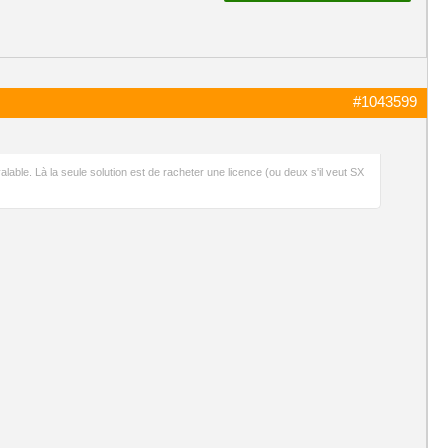
#1043599
valable. Là la seule solution est de racheter une licence (ou deux s'il veut SX