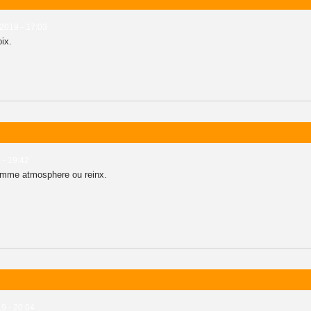
 2019 - 17:03
ix.
 - 19:42
omme atmosphere ou reinx.
19 - 20:04