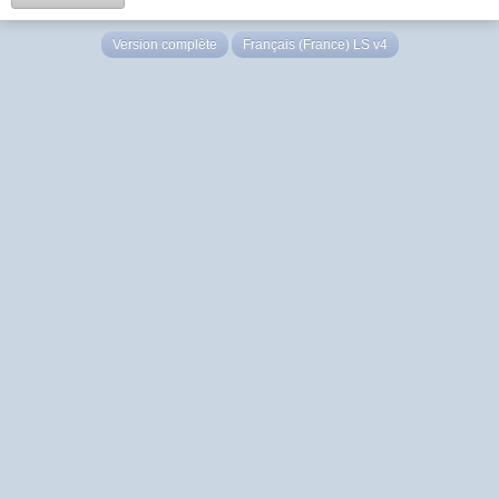
Version complète
Français (France) LS v4