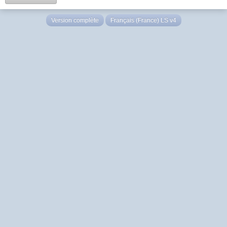
Version complète
Français (France) LS v4