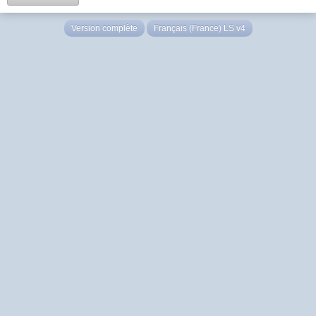
Version complète
Français (France) LS v4