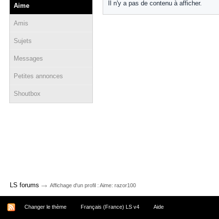
Il n'y a pas de contenu à afficher.
Aime
Amis
Sujets
Messages
Petites annonces
Shoutbox
→
LS forums
Affichage d'un profil : Aime: razor100
Changer le thème
Français (France) LS v4
Aide