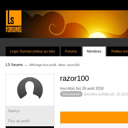
Logic-Sunrise (retour au site)
Forums
Membres
Petites a
→
LS forums
Affichage d'un profil : Aime: razor100
razor100
Inscrit(e) (le) 29 août 2018
Déconnecté
Dernière activité juil. 25 20
Aperçu
Flux du profil