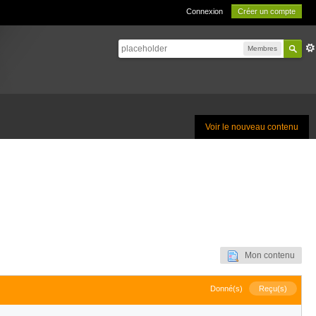
Connexion
Créer un compte
Membres
Voir le nouveau contenu
Mon contenu
Donné(s)
Reçu(s)