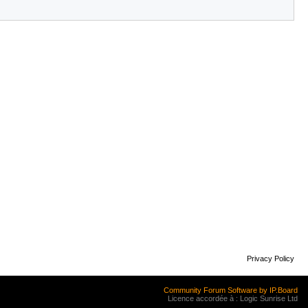
Privacy Policy
Community Forum Software by IP.Board
Licence accordée à : Logic Sunrise Ltd