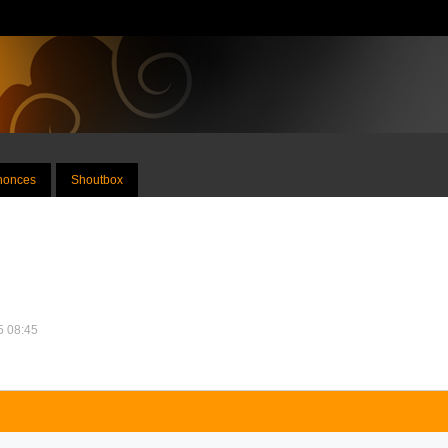
nnonces
Shoutbox
25 08:45