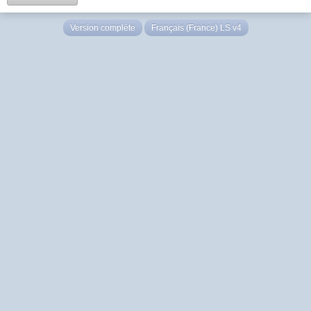
Version complète
Français (France) LS v4