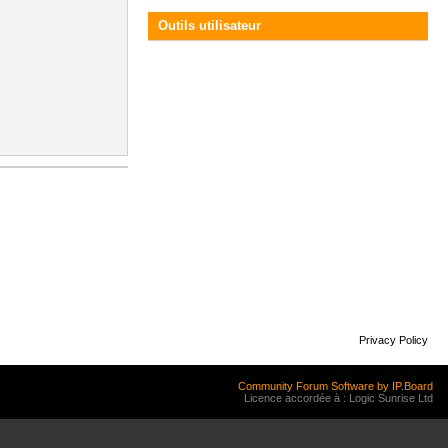
Outils utilisateur
Privacy Policy
Community Forum Software by IP.Board
Licence accordée à : Logic Sunrise Ltd