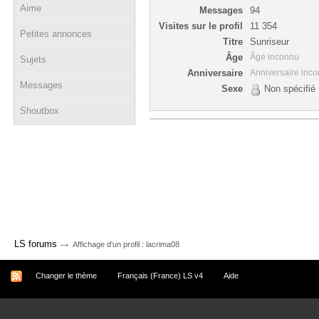
Aime
Messages
94
Visites sur le profil
11 354
Petites annonces
Titre
Sunriseur
Âge
Âge inconnu
Sujets
Anniversaire
Anniversaire inc
Messages
Sexe
Non spécifié
Shoutbox
→
LS forums
Affichage d'un profil : lacrima08
Changer le thème
Français (France) LS v4
Aide