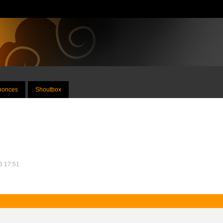
nnonces
Shoutbox
26 17:51