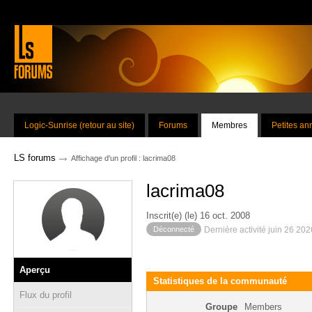
Logic-Sunrise (retour au site)
Forums
Membres
Petites a
→
LS forums
Affichage d'un profil : lacrima08
lacrima08
Inscrit(e) (le) 16 oct. 2008
Déconnecté
Dernière activité juin 26 20
Aperçu
Statistiques de la communauté
Flux du profil
Groupe
Members