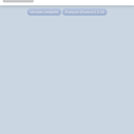
Version complète
Français (France) LS v4