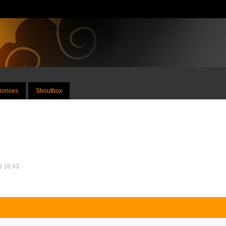
nnonces
Shoutbox
08 16:43