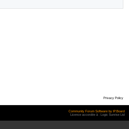
Privacy Policy
Community Forum Software by IP.Board
Licence accordée à : Logic Sunrise Ltd