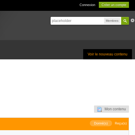
Connexion
Créer un compte
Membres
Voir le nouveau contenu
Mon contenu
Donné(s)
Reçu(s)