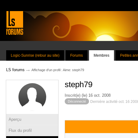
Logic-Sunrise (retour au site)
Forums
Membres
Petites a
→
LS forums
Affichage d'un profil : Aime: steph79
steph79
Inscrit(e) (le) 16 oct. 2008
Déconnecté
Dernière activité oct. 16 20
Aperçu
Flux du profil