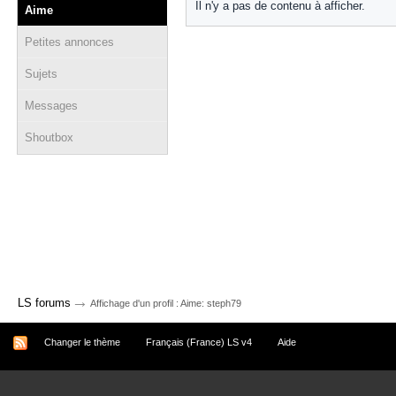
Il n'y a pas de contenu à afficher.
Aime
Petites annonces
Sujets
Messages
Shoutbox
→
LS forums
Affichage d'un profil : Aime: steph79
Changer le thème
Français (France) LS v4
Aide