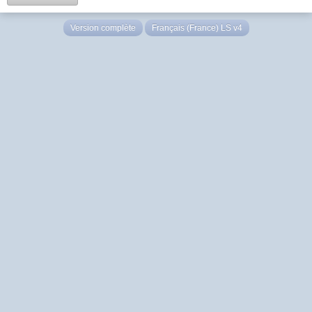
Version complète
Français (France) LS v4