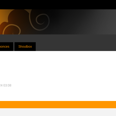
nnonces
Shoutbox
024 03:08