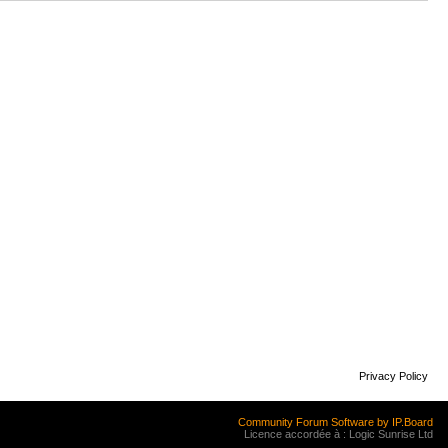
Privacy Policy
Community Forum Software by IP.Board
Licence accordée à : Logic Sunrise Ltd