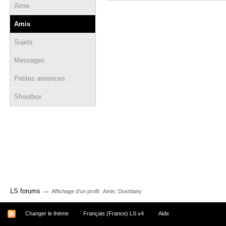
Aime
Amis
Sujets
Messages
Petites annonces
Shoutbox
→
LS forums
Affichage d'un profil : Amis: Dustdany
Changer le thème
Français (France) LS v4
Aide