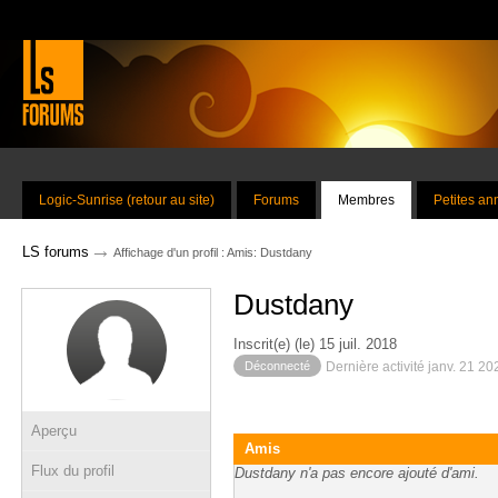
Logic-Sunrise (retour au site)
Forums
Membres
Petites a
→
LS forums
Affichage d'un profil : Amis: Dustdany
Dustdany
Inscrit(e) (le) 15 juil. 2018
Déconnecté
Dernière activité janv. 21 2
Aperçu
Amis
Flux du profil
Dustdany n'a pas encore ajouté d'ami.