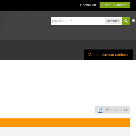
Connexion
Créer un compte
Membres
Voir le nouveau contenu
Mon contenu