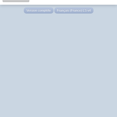
Version complète
Français (France) LS v4