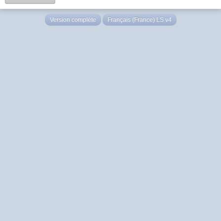
Version complète
Français (France) LS v4