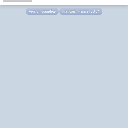
Version complète
Français (France) LS v4