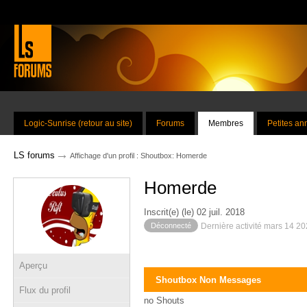
Logic-Sunrise (retour au site)
Forums
Membres
Petites a
→
LS forums
Affichage d'un profil : Shoutbox: Homerde
Homerde
Inscrit(e) (le) 02 juil. 2018
Déconnecté
Dernière activité mars 14 2
Aperçu
Shoutbox Non Messages
Flux du profil
no Shouts