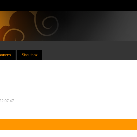
nnonces
Shoutbox
022 07:47