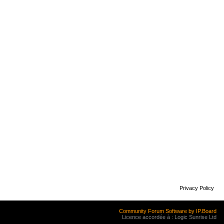
Privacy Policy
Community Forum Software by IP.Board
Licence accordée à : Logic Sunrise Ltd