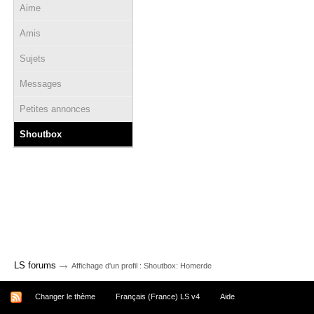
Aime
Amis
Sujets
Messages
Petites annonces
Shoutbox
→
LS forums
Affichage d'un profil : Shoutbox: Homerde
Changer le thème
Français (France) LS v4
Aide