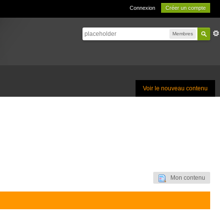
Connexion
Créer un compte
Membres
Voir le nouveau contenu
Mon contenu