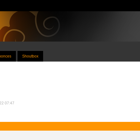
nnonces
Shoutbox
022 07:47