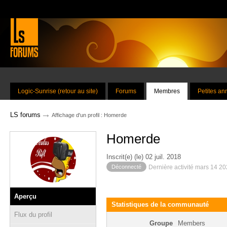
Logic-Sunrise (retour au site)
Forums
Membres
Petites a
→
LS forums
Affichage d'un profil : Homerde
Homerde
Inscrit(e) (le) 02 juil. 2018
Déconnecté
Dernière activité mars 14 2
Aperçu
Statistiques de la communauté
Flux du profil
Groupe
Members