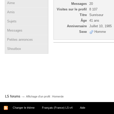
Aime
Messages
20
Visites sur le profil
8 107
Amis
Titre
Sunriseur
Âge
41 ans
Sujets
Anniversaire
Juillet 10, 1985
Messages
Sexe
Homme
Petites annonces
Shoutbox
→
LS forums
Affichage d'un profil : Homerde
Changer le thème
Français (France) LS v4
Aide