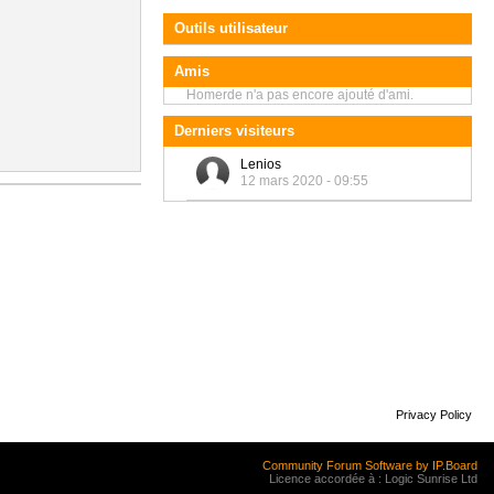
Outils utilisateur
Amis
Homerde n'a pas encore ajouté d'ami.
Derniers visiteurs
Lenios
12 mars 2020 - 09:55
Privacy Policy
Community Forum Software by IP.Board
Licence accordée à : Logic Sunrise Ltd