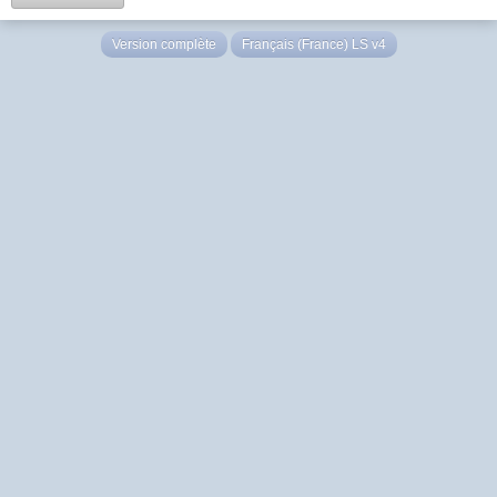
Version complète
Français (France) LS v4