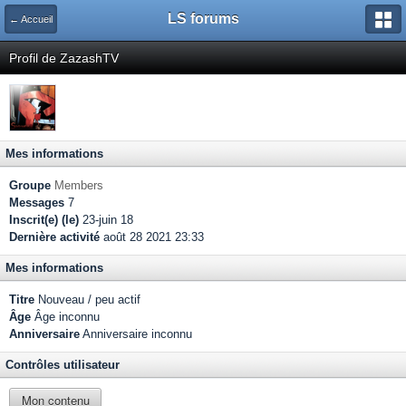
LS forums
← Accueil
Profil de ZazashTV
Mes informations
Groupe
Members
Messages
7
Inscrit(e) (le)
23-juin 18
Dernière activité
août 28 2021 23:33
Mes informations
Titre
Nouveau / peu actif
Âge
Âge inconnu
Anniversaire
Anniversaire inconnu
Contrôles utilisateur
Mon contenu