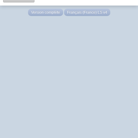
Version complète
Français (France) LS v4