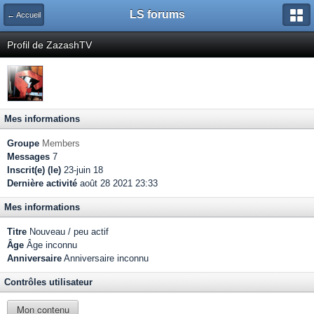
LS forums
← Accueil
Profil de ZazashTV
Mes informations
Groupe
Members
Messages
7
Inscrit(e) (le)
23-juin 18
Dernière activité
août 28 2021 23:33
Mes informations
Titre
Nouveau / peu actif
Âge
Âge inconnu
Anniversaire
Anniversaire inconnu
Contrôles utilisateur
Mon contenu