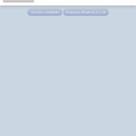
Version complète
Français (France) LS v4