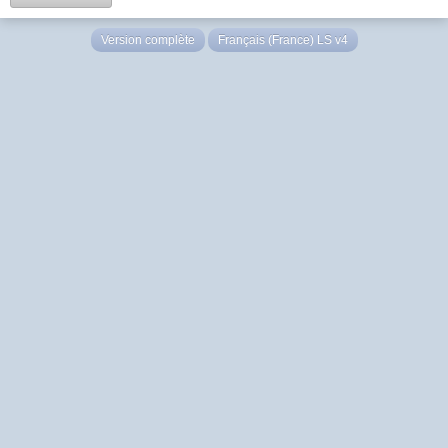
Version complète
Français (France) LS v4