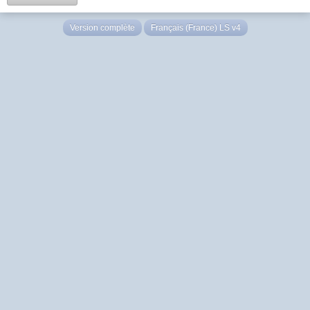
Version complète
Français (France) LS v4