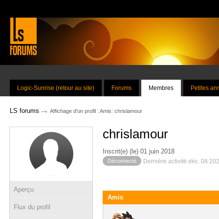
Logic-Sunrise (retour au site)
Forums
Membres
Petites a
→
LS forums
Affichage d'un profil : Amis: chrislamour
chrislamour
Inscrit(e) (le) 01 juin 2018
Déconnecté
Dernière activité déc. 08 20
Aperçu
Amis
Flux du profil