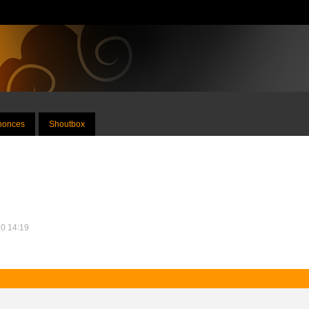
nnonces
Shoutbox
20 14:19