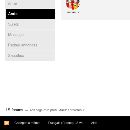
Aime
inconnux
Amis
Sujets
Messages
Petites annonces
Shoutbox
→
LS forums
Affichage d'un profil : Amis: chrislamour
Changer le thème
Français (France) LS v4
Aide