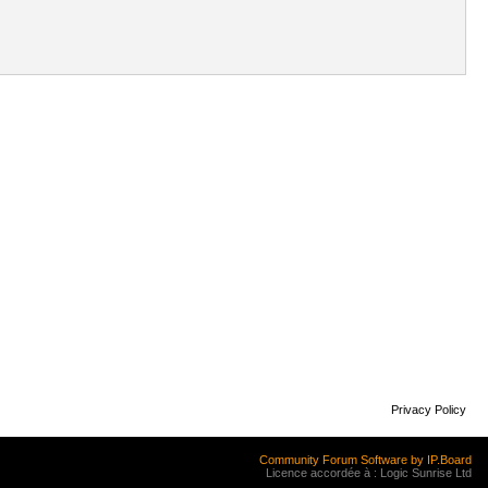
Privacy Policy
Community Forum Software by IP.Board
Licence accordée à : Logic Sunrise Ltd