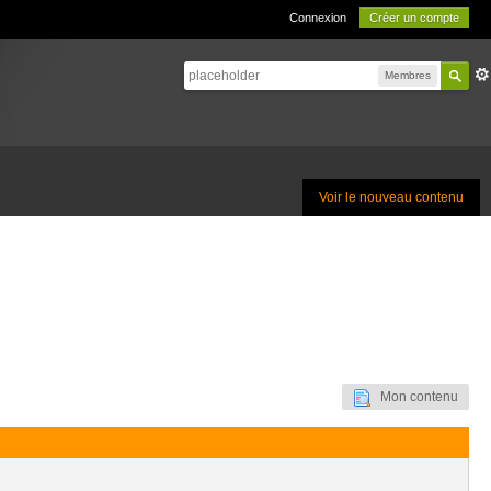
Connexion
Créer un compte
Membres
Voir le nouveau contenu
Mon contenu