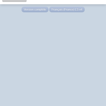
Version complète
Français (France) LS v4