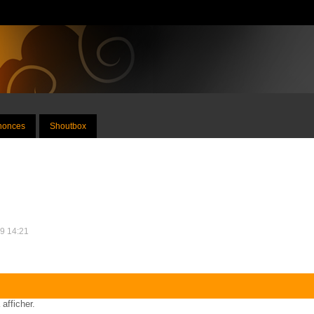
nnonces
Shoutbox
19 14:21
 afficher.