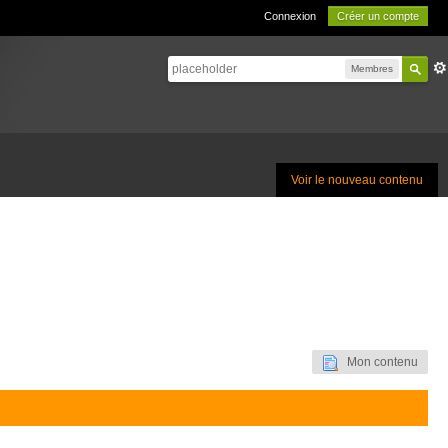
Connexion
Créer un compte
Membres
Voir le nouveau contenu
Mon contenu