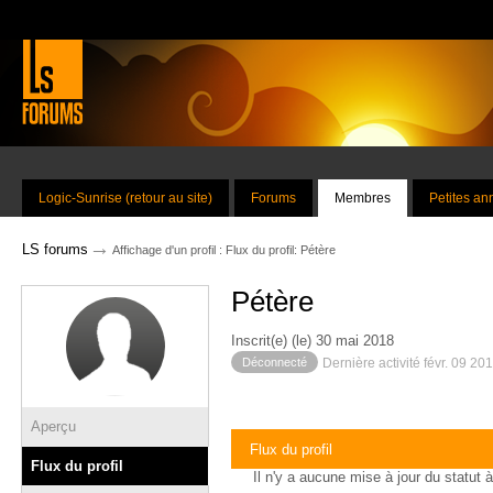
Logic-Sunrise (retour au site)
Forums
Membres
Petites a
→
LS forums
Affichage d'un profil : Flux du profil: Pétère
Pétère
Inscrit(e) (le) 30 mai 2018
Déconnecté
Dernière activité févr. 09 20
Aperçu
Flux du profil
Flux du profil
Il n'y a aucune mise à jour du statut à