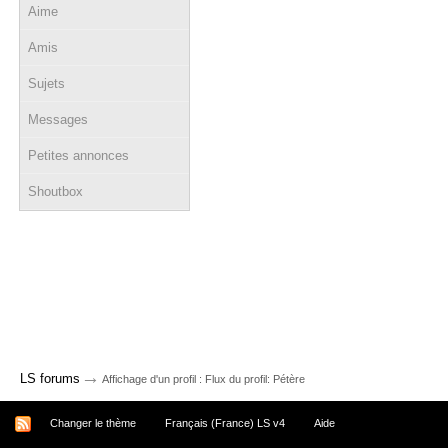
Aime
Amis
Sujets
Messages
Petites annonces
Shoutbox
→
LS forums
Affichage d'un profil : Flux du profil: Pétère
Changer le thème
Français (France) LS v4
Aide