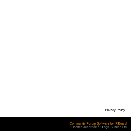
Privacy Policy
Community Forum Software by IP.Board
Licence accordée à : Logic Sunrise Ltd