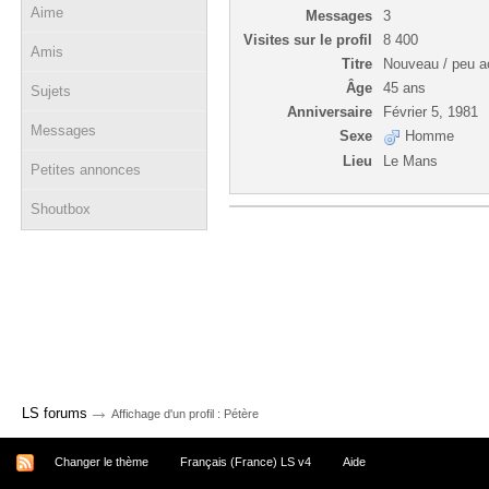
Aime
Messages
3
Visites sur le profil
8 400
Amis
Titre
Nouveau / peu ac
Âge
45 ans
Sujets
Anniversaire
Février 5, 1981
Messages
Sexe
Homme
Lieu
Le Mans
Petites annonces
Shoutbox
→
LS forums
Affichage d'un profil : Pétère
Changer le thème
Français (France) LS v4
Aide