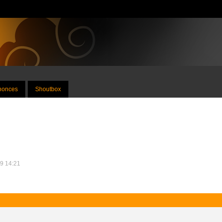
nnonces
Shoutbox
19 14:21