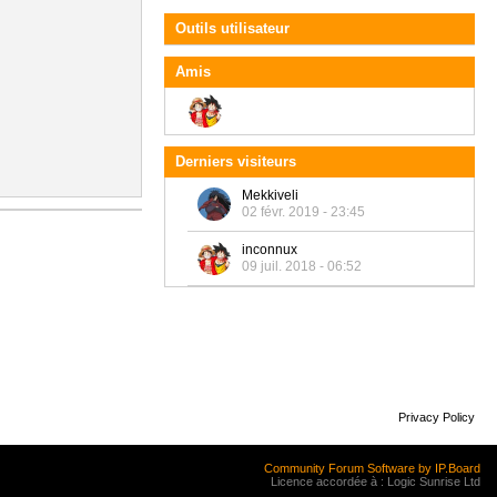
Outils utilisateur
Amis
Derniers visiteurs
Mekkiveli
02 févr. 2019 - 23:45
inconnux
09 juil. 2018 - 06:52
Privacy Policy
Community Forum Software by IP.Board
Licence accordée à : Logic Sunrise Ltd