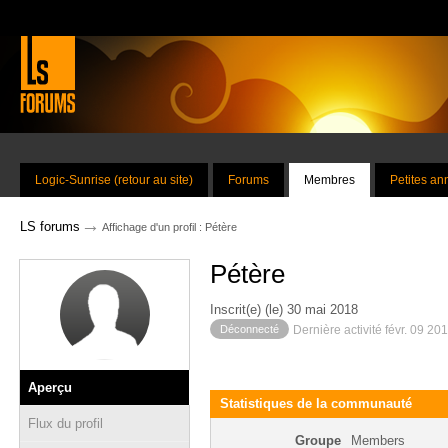
Logic-Sunrise (retour au site)
Forums
Membres
Petites a
→
LS forums
Affichage d'un profil : Pétère
Pétère
Inscrit(e) (le) 30 mai 2018
Déconnecté
Dernière activité févr. 09 20
Aperçu
Statistiques de la communauté
Flux du profil
Groupe
Members