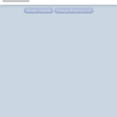
Version complète
Français (France) LS v4