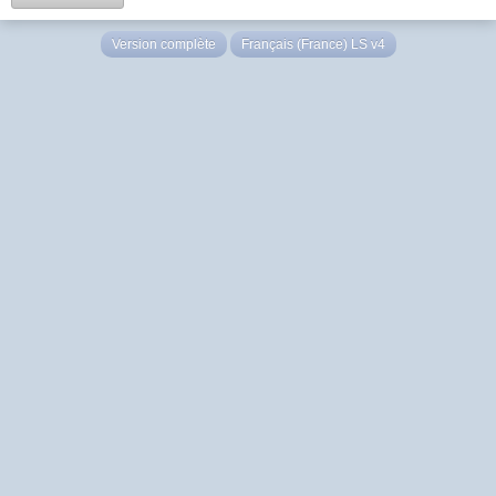
Version complète
Français (France) LS v4