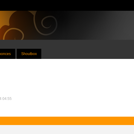
nnonces
Shoutbox
24 04:55