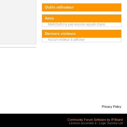
Outils utilisateur
Amis
MaKiSoft n'a pas encore ajouté d'ami.
Derniers visiteurs
Aucun visiteur à afficher
Privacy Policy
Community Forum Software by IP.Board
Licence accordée à : Logic Sunrise Ltd