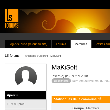
Logic-Sunrise (retour au site)
Forums
Membres
Petites a
→
LS forums
Affichage d'un profil : MaKiSoft
MaKiSoft
Inscrit(e) (le) 29 mai 2018
Déconnecté
Dernière activité mai 02 20
Aperçu
Statistiques de la communauté
Flux du profil
Groupe
Members