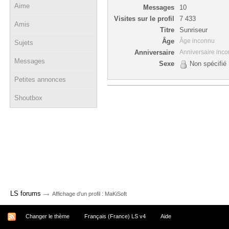
Aime
Messages
10
Visites sur le profil
7 433
Amis
Titre
Sunriseur
Âge
Âge inconnu
Sujets
Anniversaire
Anniversaire inc
Messages
Sexe
Non spécifié
Petites annonces
Shoutbox
→
LS forums
Affichage d'un profil : MaKiSoft
Changer le thème
Français (France) LS v4
Aide