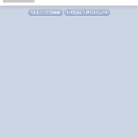
Version complète
Français (France) LS v4