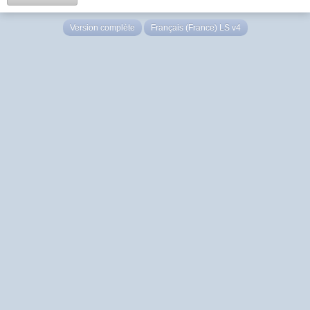
Version complète
Français (France) LS v4