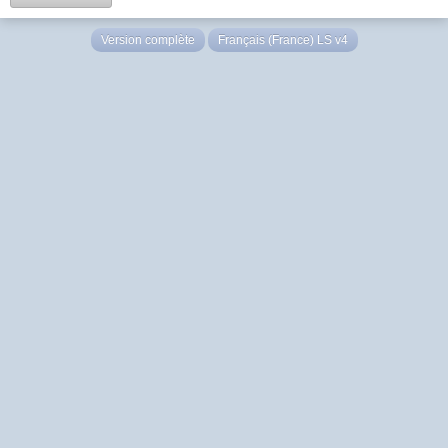
Version complète
Français (France) LS v4