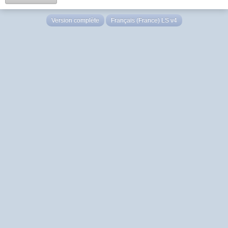
Version complète
Français (France) LS v4