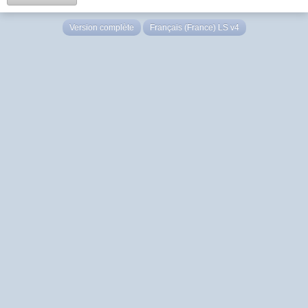
Version complète
Français (France) LS v4