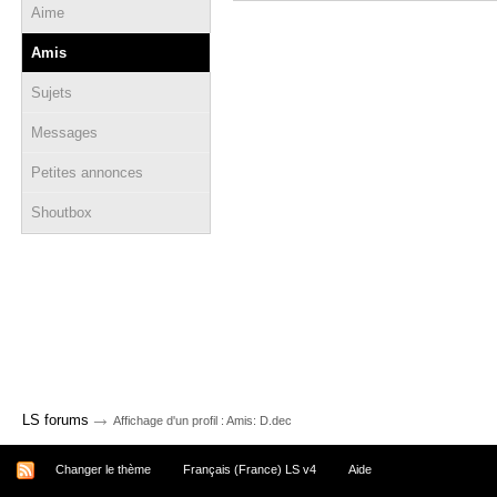
Aime
Amis
Sujets
Messages
Petites annonces
Shoutbox
→
LS forums
Affichage d'un profil : Amis: D.dec
Changer le thème
Français (France) LS v4
Aide