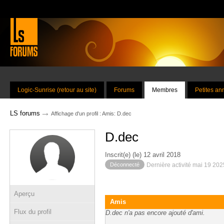
Logic-Sunrise (retour au site)
Forums
Membres
Petites a
→
LS forums
Affichage d'un profil : Amis: D.dec
D.dec
Inscrit(e) (le) 12 avril 2018
Déconnecté
Dernière activité mai 19 20
Aperçu
Amis
Flux du profil
D.dec n'a pas encore ajouté d'ami.