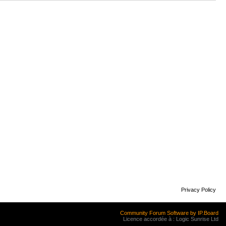
Privacy Policy
Community Forum Software by IP.Board
Licence accordée à : Logic Sunrise Ltd