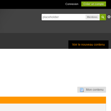
Connexion
Créer un compte
Membres
Voir le nouveau contenu
Mon contenu