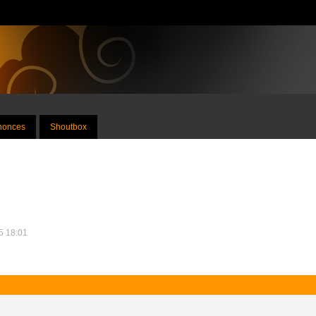
nnonces
Shoutbox
25 18:01