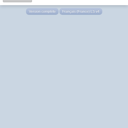
Version complète
Français (France) LS v4