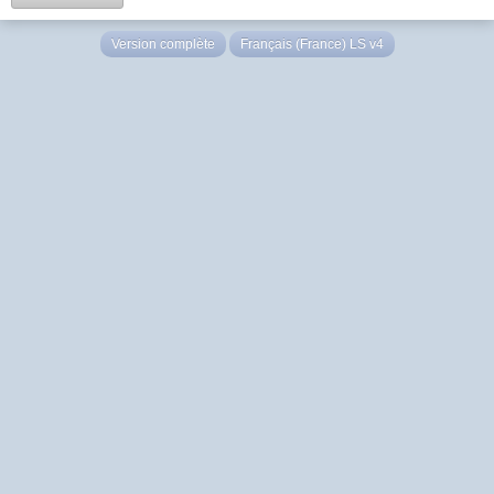
Version complète
Français (France) LS v4