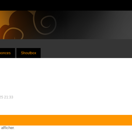
nnonces
Shoutbox
025 21:33
 afficher.