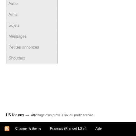
Aime
Amis
Sujets
Messages
Petites annonces
Shoutbox
→
LS forums
Affichage d'un profil : Flux du profil: areivilo
Changer le thème
Français (France) LS v4
Aide