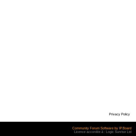
Privacy Policy
Community Forum Software by IP.Board
Licence accordée à : Logic Sunrise Ltd