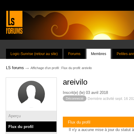
Logic-Sunrise (retour au site)
Forums
Membres
Petites a
→
LS forums
Affichage d'un profil : Flux du profil: areivilo
areivilo
Inscrit(e) (le) 03 avril 2018
Déconnecté
Dernière activité sept. 16 2
Aperçu
Flux du profil
Flux du profil
Il n'y a aucune mise à jour du statut à