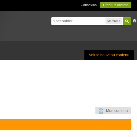
Connexion
Créer un compte
Membres
Voir le nouveau contenu
Mon contenu