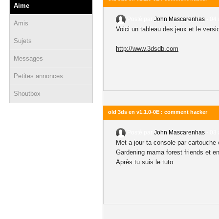
Aime
Posté par
John Mascarenhas
-
04 
Amis
Voici un tableau des jeux et le versi
Sujets
http://www.3dsdb.com
Messages
Petites annonces
Shoutbox
old 3ds en v1.1.0-0E : comment hacker
Posté par
John Mascarenhas
-
03 
Met a jour ta console par cartouche 
Gardening mama forest friends et en
Après tu suis le tuto.