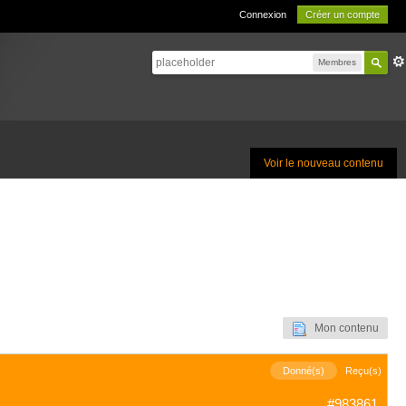
Connexion
Créer un compte
Membres
Voir le nouveau contenu
Mon contenu
Donné(s)
Reçu(s)
#983861