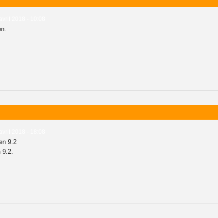
avril 2018 - 10:08
on.
avril 2018 - 18:08
en 9.2
 9.2.