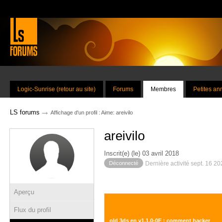
Logic-Sunrise (retour au site)
Forums
Membres
Petites a
→
LS forums
Affichage d'un profil : Aime: areivilo
areivilo
Inscrit(e) (le) 03 avril 2018
Déconnecté
Dernière activité sept. 16 2
Aperçu
Flux du profil
old 3ds en v1.1.0-0E : comment hacker