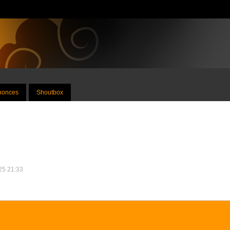
nnonces
Shoutbox
025 21:33