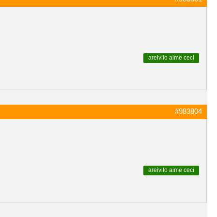
areivilo
aime ceci
#983804
areivilo
aime ceci