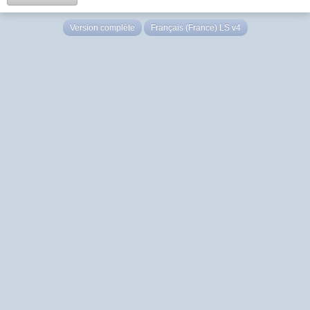
Version complète
Français (France) LS v4