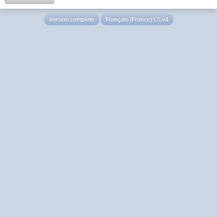
Version complète
Français (France) LS v4