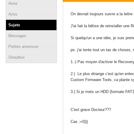
Aime
22 mars 2018 - 21:26
On devrait toujours suivre a la lettre
Amis
Sujets
J'ai fait la bêtise de reinstaller u
Messages
Si quelqu'un a une idée, je suis pren
Petites annonces
ps: j'ai tente tout un tas de choses,
Shoutbox
1.-) Pas moyen d'activer le Recove
2.) Le plus étrange c'est qu'en enl
Custom Firmware Tools, ca plante s
3.) Si je mets un HDD (formate FAT32)
C'est grave Docteur???
Cas ;=0)))