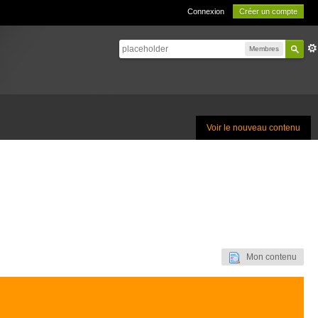
Connexion
Créer un compte
Membres
Voir le nouveau contenu
Mon contenu