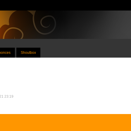
nnonces
Shoutbox
021 23:19