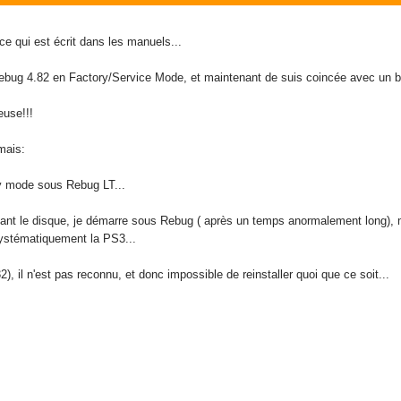
 ce qui est écrit dans les manuels...
ne Rebug 4.82 en Factory/Service Mode, et maintenant de suis coincée avec un 
euse!!!
 mais:
ry mode sous Rebug LT...
evant le disque, je démarre sous Rebug ( après un temps anormalement long)
ystématiquement la PS3...
, il n'est pas reconnu, et donc impossible de reinstaller quoi que ce soit...