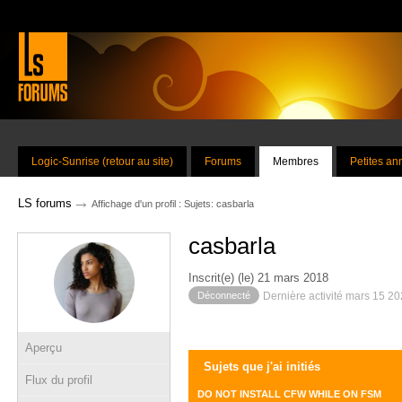
Logic-Sunrise (retour au site)
Forums
Membres
Petites a
→
LS forums
Affichage d'un profil : Sujets: casbarla
casbarla
Inscrit(e) (le) 21 mars 2018
Déconnecté
Dernière activité mars 15 2
Aperçu
Sujets que j'ai initiés
Flux du profil
DO NOT INSTALL CFW WHILE ON FSM